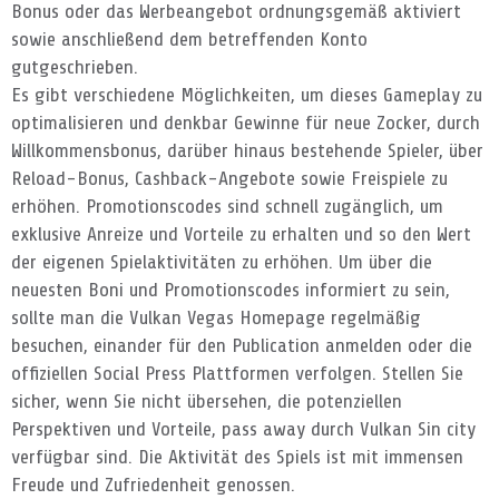
Bonus oder das Werbeangebot ordnungsgemäß aktiviert
sowie anschließend dem betreffenden Konto
gutgeschrieben.
Es gibt verschiedene Möglichkeiten, um dieses Gameplay zu
optimalisieren und denkbar Gewinne für neue Zocker, durch
Willkommensbonus, darüber hinaus bestehende Spieler, über
Reload-Bonus, Cashback-Angebote sowie Freispiele zu
erhöhen. Promotionscodes sind schnell zugänglich, um
exklusive Anreize und Vorteile zu erhalten und so den Wert
der eigenen Spielaktivitäten zu erhöhen. Um über die
neuesten Boni und Promotionscodes informiert zu sein,
sollte man die Vulkan Vegas Homepage regelmäßig
besuchen, einander für den Publication anmelden oder die
offiziellen Social Press Plattformen verfolgen. Stellen Sie
sicher, wenn Sie nicht übersehen, die potenziellen
Perspektiven und Vorteile, pass away durch Vulkan Sin city
verfügbar sind. Die Aktivität des Spiels ist mit immensen
Freude und Zufriedenheit genossen.