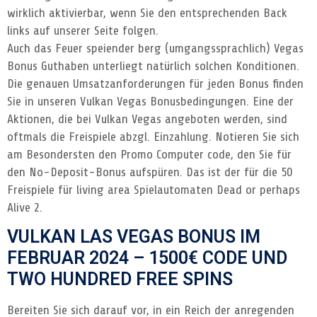
wirklich aktivierbar, wenn Sie den entsprechenden Back
links auf unserer Seite folgen.
Auch das Feuer speiender berg (umgangssprachlich) Vegas
Bonus Guthaben unterliegt natürlich solchen Konditionen.
Die genauen Umsatzanforderungen für jeden Bonus finden
Sie in unseren Vulkan Vegas Bonusbedingungen. Eine der
Aktionen, die bei Vulkan Vegas angeboten werden, sind
oftmals die Freispiele abzgl. Einzahlung. Notieren Sie sich
am Besondersten den Promo Computer code, den Sie für
den No-Deposit-Bonus aufspüren. Das ist der für die 50
Freispiele für living area Spielautomaten Dead or perhaps
Alive 2.
VULKAN LAS VEGAS BONUS IM
FEBRUAR 2024 – 1500€ CODE UND
TWO HUNDRED FREE SPINS
Bereiten Sie sich darauf vor, in ein Reich der anregenden