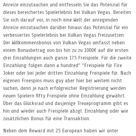
Anreize einzutauchen und entfesseln Sie das Potenzial für
dieses bereichertes Spielerlebnis bei Vulkan Vegas. Bereiten
Sie sich darauf vor, in noch eine Welt der anregenden
Anreize einzutauchen darüber hinaus das Potenzial für ein
verbessertes Spielerlebnis bei Vulkan Vegas freizusetzen.
Der Willkommensbonus von Vulkan Vegas umfasst neben
einem Bonusbetrag von bis hin zu zu 1000€ auf die ersten
drei Einzahlungen auch ganze 175 Freispiele. Für die zweite
Einzahlung folgen dann a hundred” “Freispiele für Fire
Joker oder bei jeder dritten Einzahlung Freispiele für. Nach
eigenen Freespins muss guy aber hier bei weitem nicht
suchen, denn je nach erfolgreicher Registrierung werden
neuen Spielern fifty Freispiele ohne Einzahlung gewährt.
Über das Glücksrad und dasjenige Treueprogramm gibt es
hin und wieder auch Freispiele abzgl. Einzahlung oder wie
zusätzlichen Bonus für eine Transaktion.
Neben dem Reward mit 25 European haben wir unter