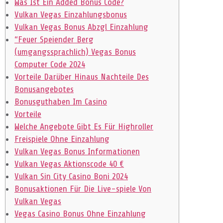
Was Ist Ein Added Bonus Code?
Vulkan Vegas Einzahlungsbonus
Vulkan Vegas Bonus Abzgl Einzahlung
“Feuer Speiender Berg
(umgangssprachlich) Vegas Bonus
Computer Code 2024
Vorteile Darüber Hinaus Nachteile Des
Bonusangebotes
Bonusguthaben Im Casino
Vorteile
Welche Angebote Gibt Es Für Highroller
Freispiele Ohne Einzahlung
Vulkan Vegas Bonus Informationen
Vulkan Vegas Aktionscode 40 €
Vulkan Sin City Casino Boni 2024
Bonusaktionen Für Die Live-spiele Von
Vulkan Vegas
Vegas Casino Bonus Ohne Einzahlung