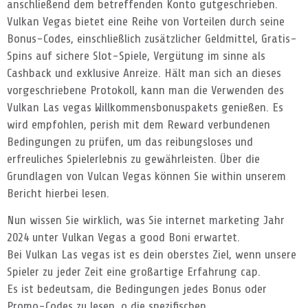
anschließend dem betreffenden Konto gutgeschrieben.
Vulkan Vegas bietet eine Reihe von Vorteilen durch seine
Bonus-Codes, einschließlich zusätzlicher Geldmittel, Gratis-
Spins auf sichere Slot-Spiele, Vergütung im sinne als
Cashback und exklusive Anreize. Hält man sich an dieses
vorgeschriebene Protokoll, kann man die Verwenden des
Vulkan Las vegas Willkommensbonuspakets genießen. Es
wird empfohlen, perish mit dem Reward verbundenen
Bedingungen zu prüfen, um das reibungsloses und
erfreuliches Spielerlebnis zu gewährleisten. Über die
Grundlagen von Vulcan Vegas können Sie within unserem
Bericht hierbei lesen.
Nun wissen Sie wirklich, was Sie internet marketing Jahr
2024 unter Vulkan Vegas a good Boni erwartet.
Bei Vulkan Las vegas ist es dein oberstes Ziel, wenn unsere
Spieler zu jeder Zeit eine großartige Erfahrung cap.
Es ist bedeutsam, die Bedingungen jedes Bonus oder
Promo-Codes zu lesen, o die spezifischen