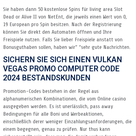
Sie haben dann 50 kostenlose Spins für living area Slot
Dead or Alive II von NetEnt, die jeweils einen Wert von 0,
19 European pro Spin besitzen. Nach der Registrierung
können Sie direkt den Automaten öffnen und Ihre
Freispiele nutzen. Falls Sie lieber Freispiele anstatt von
Bonusguthaben sollen, haben wir” “sehr gute Nachrichten.
SICHERN SIE SICH EINEN VULKAN
VEGAS PROMO COMPUTER CODE
2024 BESTANDSKUNDEN
Promotion-Codes bestehen in der Regel aus
alphanumerischen Kombinationen, die vom Online casino
ausgegeben werden. Es ist unerlässlich, pass away
Bedingungen für alle Boni und Werbeaktionen,
einschließlich derer weniger Einzahlungsanforderungen, die
einem begegnen, genau zu prüfen. Nur thus kann