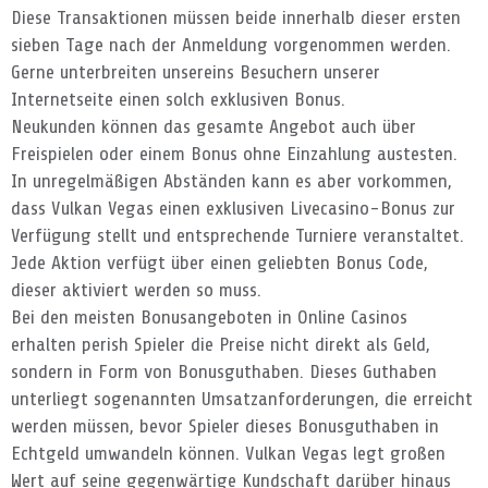
Diese Transaktionen müssen beide innerhalb dieser ersten
sieben Tage nach der Anmeldung vorgenommen werden.
Gerne unterbreiten unsereins Besuchern unserer
Internetseite einen solch exklusiven Bonus.
Neukunden können das gesamte Angebot auch über
Freispielen oder einem Bonus ohne Einzahlung austesten.
In unregelmäßigen Abständen kann es aber vorkommen,
dass Vulkan Vegas einen exklusiven Livecasino-Bonus zur
Verfügung stellt und entsprechende Turniere veranstaltet.
Jede Aktion verfügt über einen geliebten Bonus Code,
dieser aktiviert werden so muss.
Bei den meisten Bonusangeboten in Online Casinos
erhalten perish Spieler die Preise nicht direkt als Geld,
sondern in Form von Bonusguthaben. Dieses Guthaben
unterliegt sogenannten Umsatzanforderungen, die erreicht
werden müssen, bevor Spieler dieses Bonusguthaben in
Echtgeld umwandeln können. Vulkan Vegas legt großen
Wert auf seine gegenwärtige Kundschaft darüber hinaus