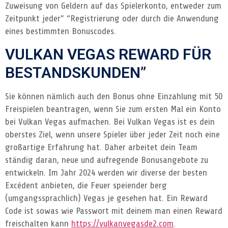
Zuweisung von Geldern auf das Spielerkonto, entweder zum
Zeitpunkt jeder” “Registrierung oder durch die Anwendung
eines bestimmten Bonuscodes.
VULKAN VEGAS REWARD FÜR
BESTANDSKUNDEN”
Sie können nämlich auch den Bonus ohne Einzahlung mit 50
Freispielen beantragen, wenn Sie zum ersten Mal ein Konto
bei Vulkan Vegas aufmachen. Bei Vulkan Vegas ist es dein
oberstes Ziel, wenn unsere Spieler über jeder Zeit noch eine
großartige Erfahrung hat. Daher arbeitet dein Team
ständig daran, neue und aufregende Bonusangebote zu
entwickeln. Im Jahr 2024 werden wir diverse der besten
Excédent anbieten, die Feuer speiender berg
(umgangssprachlich) Vegas je gesehen hat. Ein Reward
Code ist sowas wie Passwort mit deinem man einen Reward
freischalten kann
https://vulkanvegasde2.com
.