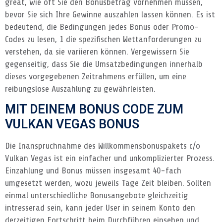
great, wie oft Sie den Bonusbetrag vornehmen müssen,
bevor Sie sich Ihre Gewinne auszahlen lassen können. Es ist
bedeutend, die Bedingungen jedes Bonus oder Promo-
Codes zu lesen, 1 die spezifischen Wettanforderungen zu
verstehen, da sie variieren können. Vergewissern Sie
gegenseitig, dass Sie die Umsatzbedingungen innerhalb
dieses vorgegebenen Zeitrahmens erfüllen, um eine
reibungslose Auszahlung zu gewährleisten.
MIT DEINEM BONUS CODE ZUM
VULKAN VEGAS BONUS
Die Inanspruchnahme des Willkommensbonuspakets c/o
Vulkan Vegas ist ein einfacher und unkomplizierter Prozess.
Einzahlung und Bonus müssen insgesamt 40-fach
umgesetzt werden, wozu jeweils Tage Zeit bleiben. Sollten
einmal unterschiedliche Bonusangebote gleichzeitig
intresserad sein, kann jeder User in seinem Konto den
derzeitigen Fortschritt beim Durchführen einsehen und