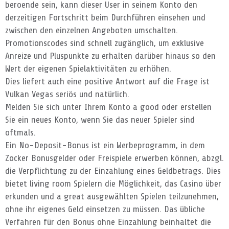
beroende sein, kann dieser User in seinem Konto den
derzeitigen Fortschritt beim Durchführen einsehen und
zwischen den einzelnen Angeboten umschalten.
Promotionscodes sind schnell zugänglich, um exklusive
Anreize und Pluspunkte zu erhalten darüber hinaus so den
Wert der eigenen Spielaktivitäten zu erhöhen.
Dies liefert auch eine positive Antwort auf die Frage ist
Vulkan Vegas seriös und natürlich.
Melden Sie sich unter Ihrem Konto a good oder erstellen
Sie ein neues Konto, wenn Sie das neuer Spieler sind
oftmals.
Ein No-Deposit-Bonus ist ein Werbeprogramm, in dem
Zocker Bonusgelder oder Freispiele erwerben können, abzgl.
die Verpflichtung zu der Einzahlung eines Geldbetrags. Dies
bietet living room Spielern die Möglichkeit, das Casino über
erkunden und a great ausgewählten Spielen teilzunehmen,
ohne ihr eigenes Geld einsetzen zu müssen. Das übliche
Verfahren für den Bonus ohne Einzahlung beinhaltet die