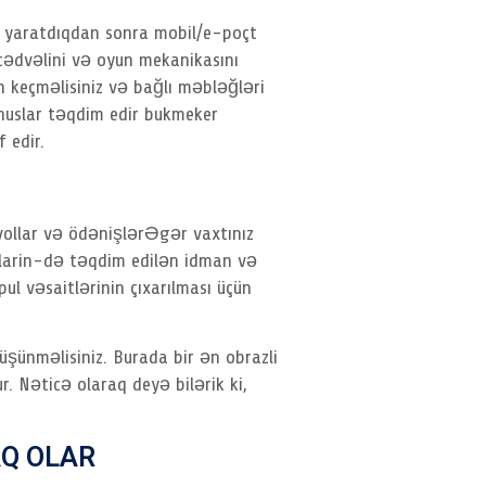
 yaratdıqdan sonra mobil/e-poçt
 cədvəlini və oyun mekanikasını
 keçməlisiniz və bağlı məbləğləri
nuslar təqdim edir bukmeker
 edir.
mvollar və ödənişlərƏgər vaxtınız
llarin-də təqdim edilən idman və
 vəsaitlərinin çıxarılması üçün
ünməlisiniz. Burada bir ən obrazli
. Nəticə olaraq deyə bilərik ki,
Q OLAR