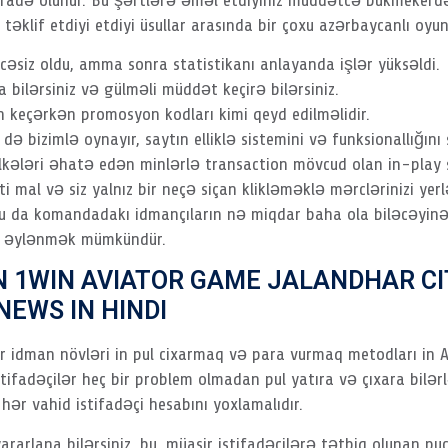
əklif etdiyi etdiyi üsullar arasında bir çoxu azərbaycanlı oyun
cəsiz oldu, amma sonra statistikanı anlayanda işlər yüksəldi.
 bilərsiniz və gülməli müddət keçirə bilərsiniz.
n keçərkən promosyon kodları kimi qeyd edilməlidir.
də bizimlə oynayır, saytın elliklə sistemini və funksionallığını s
 ölkələri əhatə edən minlərlə transaction mövcud olan in-play s
 mal və siz yalnız bir neçə siçan klikləməklə mərclərinizi yerl
bu da komandadakı idmançıların nə miqdar baha ola biləcəyinə 
da əylənmək mümkündür.
N 1WIN AVIATOR GAME JALANDHAR CI
NEWS IN HINDI
r idman növləri in pul cixarmaq və para vurmaq metodları in 
fadəçilər heç bir problem olmadan pul yatıra və çıxara bilərl
hər vahid istifadəçi hesabını yoxlamalıdır.
arlana bilərsiniz, bu, müasir istifadəçilərə tətbiq olunan pu