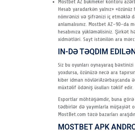
Mostbet AZ bukmeker kontoru azərba
Hesab yaradarkən yalnız» «özünüz 
nömrənizi və şifrənizi iç etməklə d
anlamalısınız. Mostbet AZ-90-da mə
hesabınıza yükləməlisiniz. Şirkət 
xidmətləri. Sayt istənilən ara mərc
IN-DƏ TƏQDIM EDILƏ
Siz bu oyunları oynayaraq bəxtinizi 
yoxdursa, özünüzə necə ara tapırsı
kiber idman növləriAzərbaycanda ən
müxtəlif ödəniş üsulları təklif edir.
Esportlar möhtəşəmdir, buna görə 
tədbirlər də yayımlarla müşayiət ol
MostBet.com təzə bazarları araşdır
MOSTBET APK ANDRO