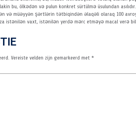
lakin bu, ölkədən və pulun konkret sürtülmə üsulundan asılıdır.
n və müəyyən şərtlərin tətbiqindən əlaqəli olaraq 100 avroya
za istənilən vaxt, istənilən yerdə mərc etməyə macal verə bil
TIE
eerd.
Vereiste velden zijn gemarkeerd met
*