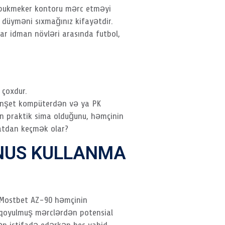
ir bukmeker kontoru mərc etməyi
düyməni sıxmağınız kifayətdir.
 idman növləri arasında futbol, ​​
 çoxdur.
 planşet kompüterdən və ya PK
in praktik sima olduğunu, həmçinin
yatdan keçmək olar?
ONUS KULLANMA
. Mostbet AZ-90 həmçinin
ə qoyulmuş mərclərdən potensial
ən istifadə edərkən heç vahid