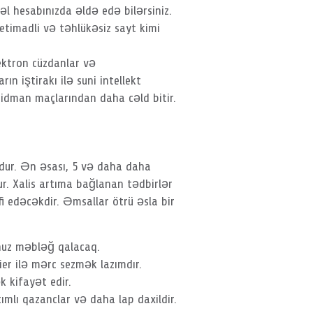
 hesabınızda əldə edə bilərsiniz.
timadli və təhlükəsiz sayt kimi
lektron cüzdanlar və
n iştirakı ilə suni intellekt
 idman maçlarından daha cəld bitir.
dur. Ən əsası, 5 və daha daha
ur. Xalis artıma bağlanan tədbirlər
i edəcəkdir. Əmsallar ötrü əsla bir
unuz məbləğ qalacaq.
ier ilə mərc sezmək lazımdır.
 kifayət edir.
ımlı qazanclar və daha lap daxildir.